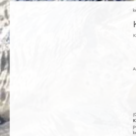
k
K
A
(
K
p
k