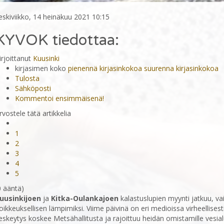
eskiviikko, 14 heinäkuu 2021 10:15
KYVOK tiedottaa:
irjoittanut
Kuusinki
kirjasimen koko
pienennä kirjasinkokoa
suurenna kirjasinkokoa
Tulosta
Sähköposti
Kommentoi ensimmäisenä!
rvostele tätä artikkelia
1
2
3
4
5
0 ääntä)
uusinkijoen
ja
Kitka-Oulankajoen
kalastuslupien myynti jatkuu, va
oikkeuksellisen lämpimiksi. Viime päivinä on eri medioissa virheellisest
eskeytys koskee Metsähallitusta ja rajoittuu heidän omistamille vesialu