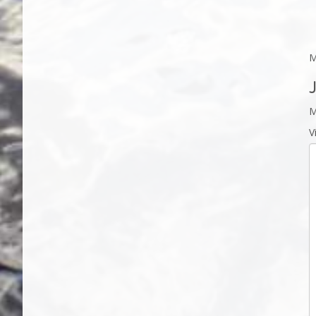
M
M
V