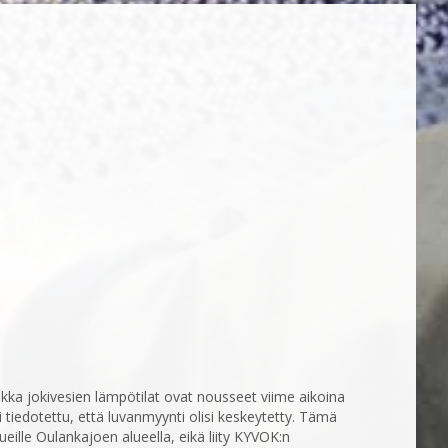
ikka jokivesien lämpötilat ovat nousseet viime aikoina
i tiedotettu, että luvanmyynti olisi keskeytetty. Tämä
eille Oulankajoen alueella, eikä liity KYVOK:n